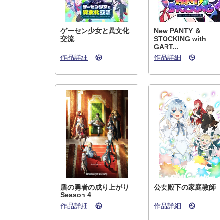
ゲーセン少女と異文化
New PANTY ＆
交流
STOCKING with
GART...
作品詳細
作品詳細
盾の勇者の成り上がり
公女殿下の家庭教師
Season 4
作品詳細
作品詳細