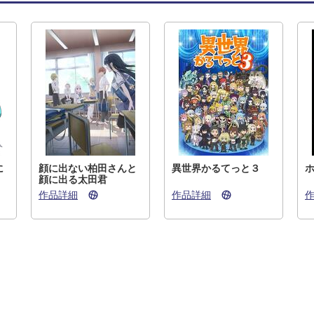
に
顔に出ない柏田さんと
異世界かるてっと３
顔に出る太田君
作品詳細
作品詳細