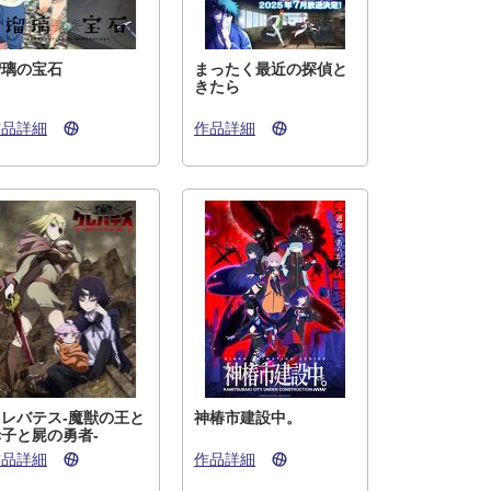
瑠璃の宝石
まったく最近の探偵と
きたら
作品詳細
作品詳細
クレバテス-魔獣の王と
神椿市建設中。
子と屍の勇者-
作品詳細
作品詳細