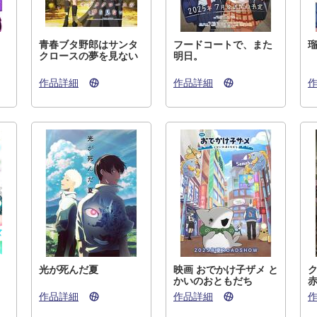
青春ブタ野郎はサンタ
フードコートで、また
クロースの夢を見ない
明日。
作品詳細
作品詳細
光が死んだ夏
映画 おでかけ子ザメ と
かいのおともだち
赤
作品詳細
作品詳細