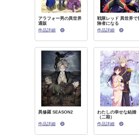
アラフォー男の異世界
戦隊レッド 異世界で
通販
険者になる
作品詳細
作品詳細
異修羅 SEASON2
わたしの幸せな結婚
（二期）
作品詳細
作品詳細