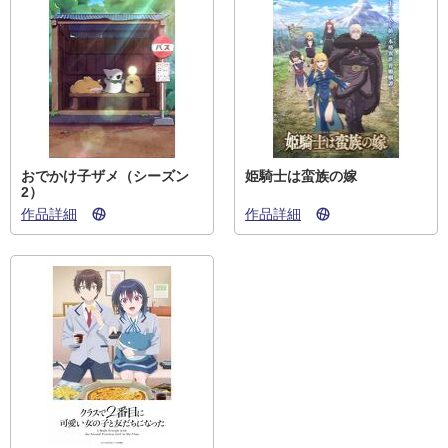
おでかけ子ザメ（シーズン
姫騎士は蛮族の嫁
2）
作品詳細
作品詳細