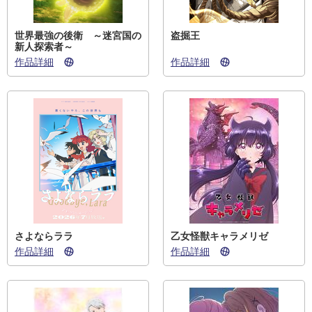
世界最強の後衛 ～迷宮国の
盗掘王
新人探索者～
作品詳細
作品詳細
さよならララ
乙女怪獣キャラメリゼ
作品詳細
作品詳細