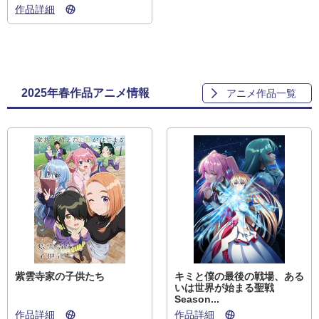
作品詳細
2025年春作品アニメ情報
アニメ作品一覧
紫雲寺家の子供たち
キミと僕の最後の戦場、ある
いは世界が始まる聖戦
Season...
作品詳細
作品詳細