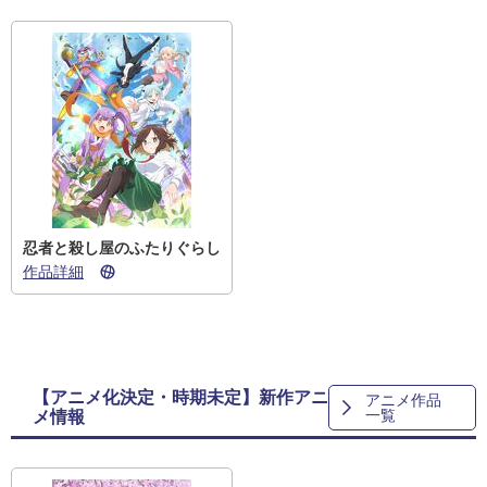
忍者と殺し屋のふたりぐらし
作品詳細
【アニメ化決定・時期未定】新作アニ
アニメ作品
一覧
メ情報