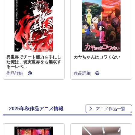
異世界でチート能力を手にし
カヤちゃんはコワくない
た俺は、現実世界をも無双す
る〜レベ...
作品詳細
作品詳細
2025年秋作品アニメ情報
アニメ作品一覧