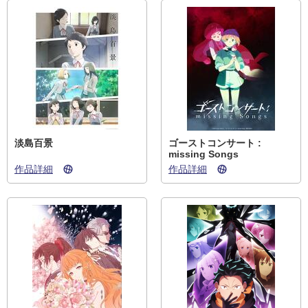
淡島百景
ゴーストコンサート :
missing Songs
作品詳細
作品詳細