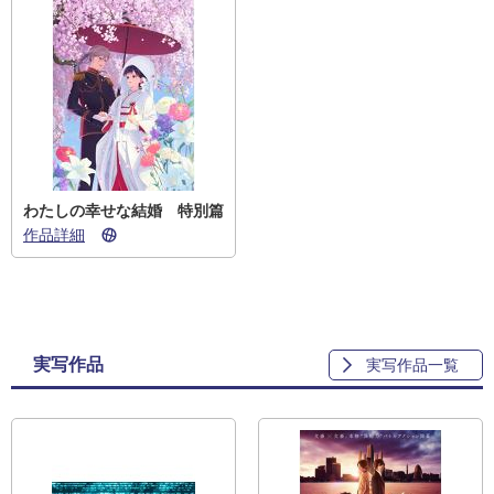
わたしの幸せな結婚 特別篇
作品詳細
実写作品
実写作品一覧