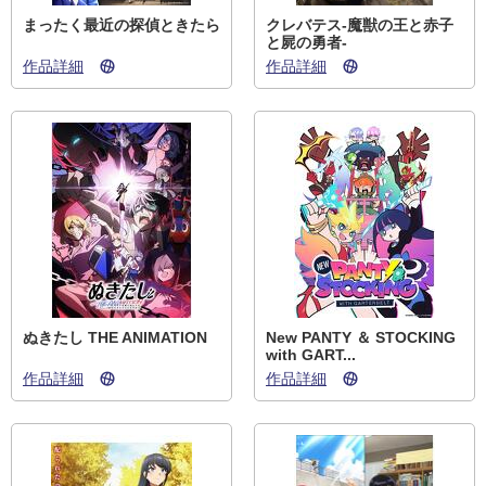
まったく最近の探偵ときたら
クレバテス-魔獣の王と赤子
と屍の勇者-
作品詳細
作品詳細
ぬきたし THE ANIMATION
New PANTY ＆ STOCKING
with GART...
作品詳細
作品詳細