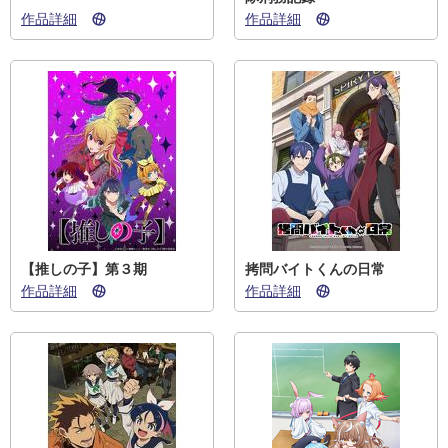
作品詳細
作品詳細
【推しの子】第３期
拷問バイトくんの日常
作品詳細
作品詳細