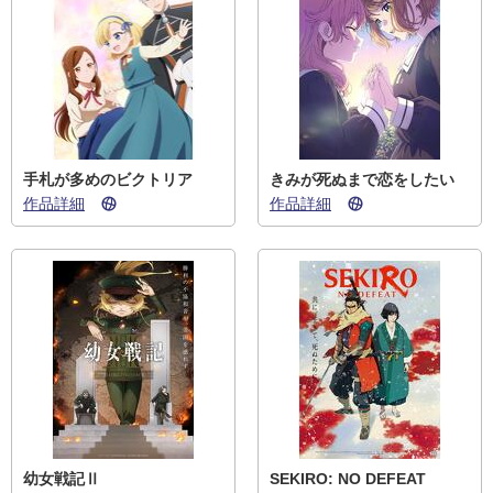
手札が多めのビクトリア
きみが死ぬまで恋をしたい
作品詳細
作品詳細
幼女戦記Ⅱ
SEKIRO: NO DEFEAT