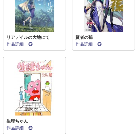
リアデイルの大地にて
賢者の孫
作品詳細
作品詳細
生理ちゃん
作品詳細