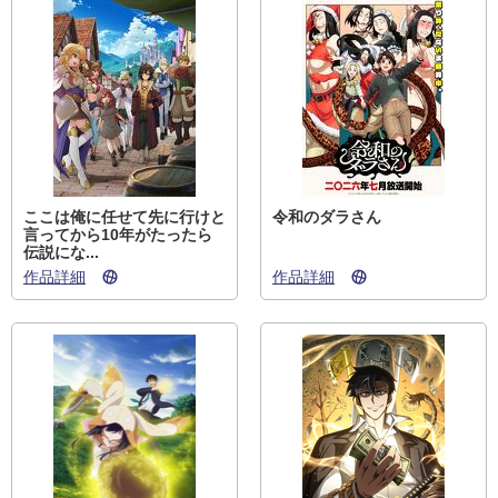
ここは俺に任せて先に行けと
令和のダラさん
言ってから10年がたったら
伝説にな...
作品詳細
作品詳細