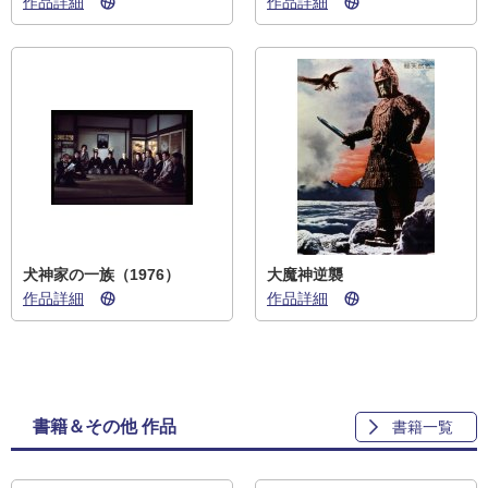
作品詳細
作品詳細
犬神家の一族（1976）
大魔神逆襲
作品詳細
作品詳細
書籍＆その他 作品
書籍一覧