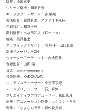
監督：小出卓史
シリーズ構成：川原杏奈
キャラクターデザイン：谷 紫織
美術監督：藤野真里（スタジオ Pablo）
色彩設計：相澤里佳
撮影監督：出水田和人（T2studio）
編集：黒澤雅之
グラフィックデザイン：濱 祐斗・山口真生
深海イメージ：MON
ウォーターアーティスト：吉邉尚希
音響監督：山田 陽
音楽：yuma yamaguchi
音楽制作：KADOKAWA
シニアプロデューサー：小笠原宗紀
チームプロデューサー：石川祥気
クリエイティブプロデューサー：森山菜月
原作・アニメーション制作：キネマシトラス
製作：「さよならララ」製作委員会