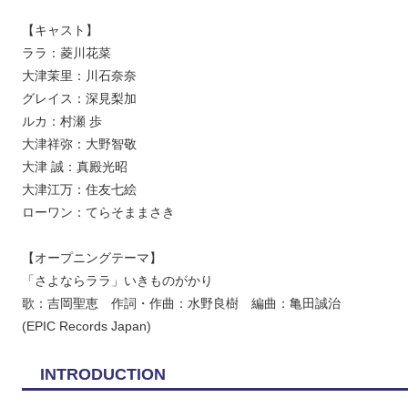
【キャスト】
ララ：菱川花菜
大津茉里：川石奈奈
グレイス：深見梨加
ルカ：村瀬 歩
大津祥弥：大野智敬
大津 誠：真殿光昭
大津江万：住友七絵
ローワン：てらそままさき
【オープニングテーマ】
「さよならララ」いきものがかり
歌：吉岡聖恵 作詞・作曲：水野良樹 編曲：亀田誠治
(EPIC Records Japan)
INTRODUCTION