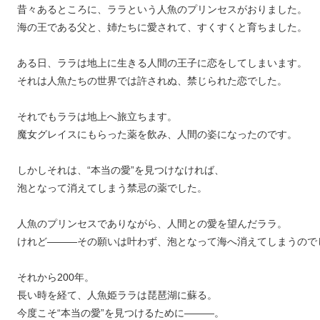
昔々あるところに、ララという人魚のプリンセスがおりました。
海の王である父と、姉たちに愛されて、すくすくと育ちました。
ある日、ララは地上に生きる人間の王子に恋をしてしまいます。
それは人魚たちの世界では許されぬ、禁じられた恋でした。
それでもララは地上へ旅立ちます。
魔女グレイスにもらった薬を飲み、人間の姿になったのです。
しかしそれは、“本当の愛”を見つけなければ、
泡となって消えてしまう禁忌の薬でした。
人魚のプリンセスでありながら、人間との愛を望んだララ。
けれど———その願いは叶わず、泡となって海へ消えてしまうので
それから200年。
長い時を経て、人魚姫ララは琵琶湖に蘇る。
今度こそ“本当の愛”を見つけるために———。