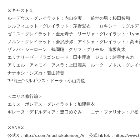
⚔キャスト⚔
ルーデウス・グレイラット：内山夕実 前世の男：杉田智和
シルフィエット・グレイラット：茅野愛衣 ロキシー・ミグルデ
ゼニス・グレイラット：金元寿子 リーリャ・グレイラット：Lyn
ノルン・グレイラット：会沢紗弥 アイシャ・グレイラット：高
ザノバ・シーローン：鶴岡聡 クリフ・グリモル：逢坂良太
エリナリーゼ・ドラゴンロード：田中理恵 ジュリ：諸星すみれ
アリエル・アネモイ・アスラ：上田麗奈 ルーク・ノトス・グレ
ナナホシ・シズカ：若山詩音
“甲龍王”ペルギウス・ドーラ：小山力也
＜エリス修行編＞
エリス・ボレアス・グレイラット：加隈亜衣
ギレーヌ・デドルディア：豊口めぐみ ニナ・ファリオン：戸松
⚔SNS⚔
公式X：http://x.com/mushokutensei_A/ 公式TikTok：https://www.t