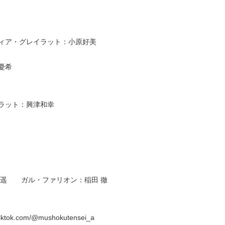
ィア・グレイラット：小原好美
n
田憂希
イラット：興津和幸
 遥 ガル・ファリオン：稲田 徹
iktok.com/@mushokutensei_a