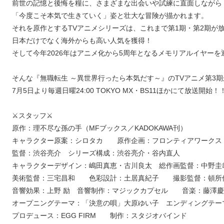
前世の記憶と後悔を糧に、さまざまな出会いや試練に直面しながら
「今度こそ本気で生きていく」姿と壮大な冒険が描かれます。
それを原作とするTVアニメシリーズは、これまで第1期・第2期が
日本だけでなく海外からも高い人気を獲得！
そして今年2026年はアニメ化から5周年となるメモリアルイヤー
そんな『無職転生 ～異世界行ったら本気だす～』のTVアニメ第3期
7月5日より毎週日曜24:00 TOKYO MX・BS11ほかにて放送開始！
⚔スタッフ⚔
原作：理不尽な孫の手（MFブックス／KADOKAWA刊）
キャラクター原案：シロタカ 原作企画：フロンティアワークス
監督：渋谷亮介 シリーズ構成：渋谷亮介・谷内直人
キャラクターデザイン：嶋田真恵・古川良太 総作画監督：中野圭
美術監督：三宅昌和 色彩設計：土居真紀子 撮影監督：頓所
音響効果：上野 励 音響制作：マジックカプセル 音楽：藤澤慶
オープニングテーマ：「決意の唄」大原ゆい子 エンディングテー
プロデュース：EGG FIRM 制作：スタジオバインド