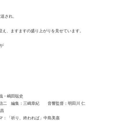
放送され、
を迎え、ますますの盛り上がりを見せています。
が
！
哉・嶋田聡史
信二 編集：三嶋章紀 音響監督：明田川 仁
昌
マ：「祈り、終われば」中島美嘉