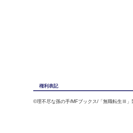
権利表記
©理不尽な孫の手/MFブックス/「無職転生Ⅲ