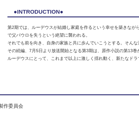
●INTRODUCTION●
第2期では、ルーデウスが結婚し家庭を作るという幸せを築きなが
で父パウロを失うという絶望に襲われる。
それでも前を向き、自身の家族と共に歩んでいこうとする。そんな
その続編、7月5日より放送開始となる第3期は、原作小説の第13
ルーデウスにとって、これまで以上に激しく揺れ動く、新たなドラ
」製作委員会