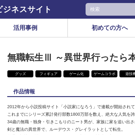
ビジネスサイト
活用事例
初めての方へ
無職転生Ⅲ ～異世界行ったら
グッズ
フィギュア
ゲーム化
ゲームコラボ
遊技
作品情報
2012年から小説投稿サイト「小説家になろう」で連載が開始され
これまでにシリーズ累計発行部数1800万部を数え、絶大な人気を
34歳の無職・独身・引きこもりのニート男が、家族に家を追い出
剣と魔法の異世界で、ルーデウス・グレイラットとして転生。