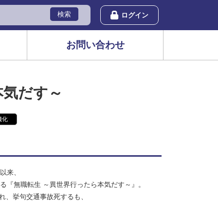
検索
ログイン
お問い合わせ
本気だす～
機化
て以来、
誇る『無職転生 ～異世界行ったら本気だす～』。
され、挙句交通事故死するも、