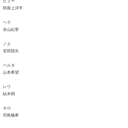
ヒュー
阿座上洋平
ヘラ
谷山紀章
ノエ
安田陸矢
ベルタ
山本希望
レウ
結木梢
ネロ
羽鳥颯希