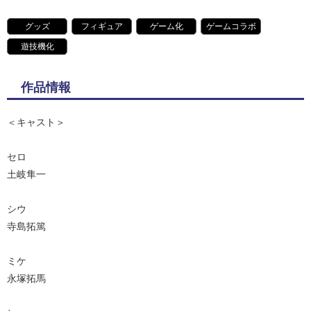
グッズ
フィギュア
ゲーム化
ゲームコラボ
遊技機化
作品情報
＜キャスト＞
セロ
土岐隼一
シウ
寺島拓篤
ミケ
永塚拓馬