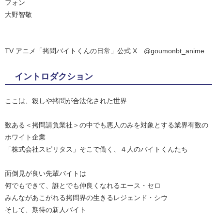
フォン
大野智敬
TV アニメ「拷問バイトくんの日常」公式 X @goumonbt_anime
イントロダクション
ここは、殺しや拷問が合法化された世界
数ある＜拷問請負業社＞の中でも悪人のみを対象とする業界有数の
ホワイト企業
「株式会社スピリタス」そこで働く、４人のバイトくんたち
面倒見が良い先輩バイトは
何でもできて、誰とでも仲良くなれるエース・セロ
みんながあこがれる拷問界の生きるレジェンド・シウ
そして、期待の新人バイト