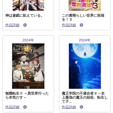
神は遊戯に飢えている。
この素晴らしい世界に祝福
を！３
作品詳細
作品詳細
2024年
2024年
無職転生Ⅱ ～異世界行った
魔王学院の不適合者 II ～史
ら本気だす～
上最強の魔王の始祖、転生し
て子...
作品詳細
作品詳細