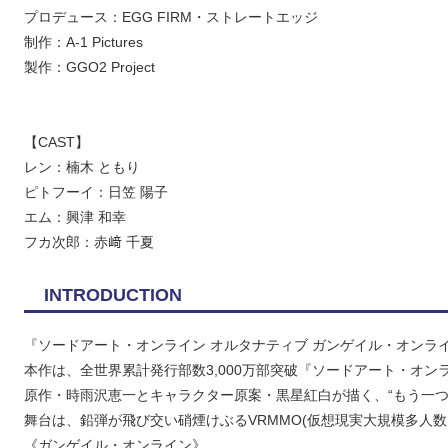
プロデュース：EGG FIRM・ストレートエッジ
制作：A-1 Pictures
製作：GGO2 Project
【CAST】
レン：楠木 ともり
ピトフーイ：日笠 陽子
エム：興津 和幸
フカ次郎：赤﨑 千夏
INTRODUCTION
『ソードアート・オンライン オルタナティブ ガンゲイル・オンラ
本作は、全世界累計発行部数3,000万部突破『ソードアート・オン
原作・時雨沢恵一とキャラクター原案・黒星紅白が描く、“もう一つの
舞台は、鉛弾が飛び交い硝煙けぶるVRMMO(仮想現実大規模多人
《ガンゲイル・オンライン》。