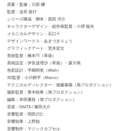
原案・監修：川原 礫
監督：迫井 政行
シリーズ構成・脚本：黒田 洋介
キャラクターデザイン・総作画監督：小堺 能夫
メカニカルデザイン：石口十
デザインワークス：あきづきりょう
グラフィックアート：荒木宏文
美術監督：橋本巧（草薙）
美術設定：伊良波理沙（草薙）・森川篤
色彩設計：手嶋明美（Wish）
3D監督：小川耕平（Marco）
テクニカルディレクター：後藤春陽（旭プロダクション）
撮影監督：青木睦希（旭プロダクション）
編集：本田優規（旭プロダクション）
音楽：DAITA / 篠田大介
音響監督：明田川仁
音響効果：上野励
音響制作：マジックカプセル