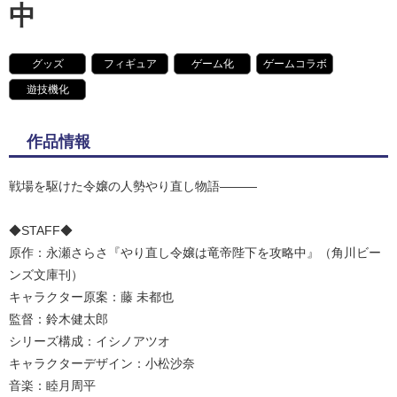
中
グッズ
フィギュア
ゲーム化
ゲームコラボ
遊技機化
作品情報
戦場を駆けた令嬢の人勢やり直し物語―――
◆STAFF◆
原作：永瀬さらさ『やり直し令嬢は竜帝陛下を攻略中』（角川ビー
ンズ文庫刊）
キャラクター原案：藤 未都也
監督：鈴木健太郎
シリーズ構成：イシノアツオ
キャラクターデザイン：小松沙奈
音楽：睦月周平