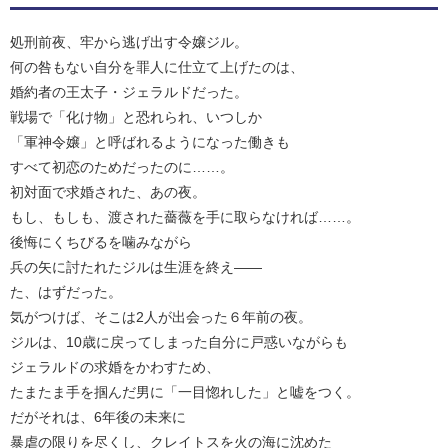
処刑前夜、牢から逃げ出す令嬢ジル。
何の咎もない自分を罪人に仕立て上げたのは、
婚約者の王太子・ジェラルドだった。
戦場で「化け物」と恐れられ、いつしか
「軍神令嬢」と呼ばれるようになった働きも
すべて初恋のためだったのに……。
初対面で求婚された、あの夜。
もし、もしも、渡された薔薇を手に取らなければ……。
後悔にくちびるを噛みながら
兵の矢に討たれたジルは生涯を終え――
た、はずだった。
気がつけば、そこは2人が出会った６年前の夜。
ジルは、10歳に戻ってしまった自分に戸惑いながらも
ジェラルドの求婚をかわすため、
たまたま手を掴んだ男に「一目惚れした」と嘘をつく。
だがそれは、6年後の未来に
暴虐の限りを尽くし、クレイトスを火の海に沈めた