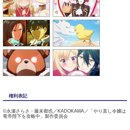
権利表記
©永瀬さらさ・藤未都也／KADOKAWA／「やり直し令嬢は
竜帝陛下を攻略中」製作委員会