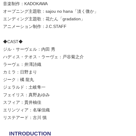
音楽制作：KADOKAWA
オープニング主題歌：sajou no hana「淡く微か」
エンディング主題歌：花たん「gradation」
アニメーション制作：J.C.STAFF
◆CAST◆
ジル・サーヴェル：内田 秀
ハディス・テオス・ラーヴェ：戸谷菊之介
ラーヴェ：井澤詩織
カミラ：日野まり
ジーク：橘 龍丸
ジェラルド：土岐隼一
フェイリス：真野あゆみ
スフィア：貫井柚佳
エリンツィア：名塚佳織
リステアード：古川 慎
INTRODUCTION