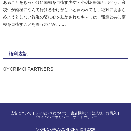
あることをきっかけに南極を目指す少女・小渕沢報瀬と出会う。高
校生が南極になんて行けるわけがないと言われても、絶対にあきら
めようとしない報瀬の姿に心を動かされたキマリは、報瀬と共に南
極を目指すことを誓うのだが……。
権利表記
©YORIMOI PARTNERS
広告について
ライセンスについて
書店様向け
法人様一括購入
プライバシーポリシー
サイトポリシー
© KADOKAWA CORPORATION 2026