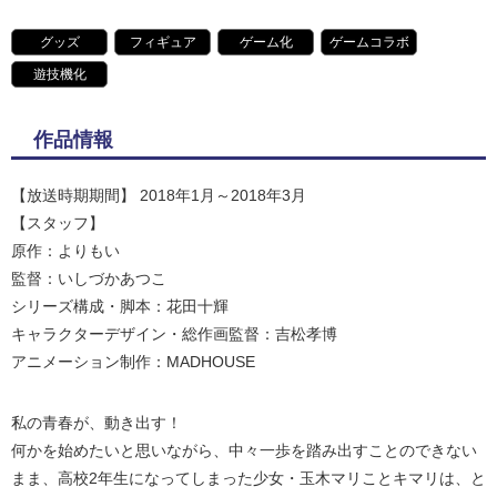
グッズ
フィギュア
ゲーム化
ゲームコラボ
遊技機化
作品情報
【放送時期期間】 2018年1月～2018年3月
【スタッフ】
原作：よりもい
監督：いしづかあつこ
シリーズ構成・脚本：花田十輝
キャラクターデザイン・総作画監督：吉松孝博
アニメーション制作：MADHOUSE
私の青春が、動き出す！
何かを始めたいと思いながら、中々一歩を踏み出すことのできない
まま、高校2年生になってしまった少女・玉木マリことキマリは、と