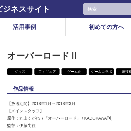
ビジネスサイト
活用事例
初めての方へ
オーバーロードⅡ
グッズ
フィギュア
ゲーム化
ゲームコラボ
遊技
作品情報
【放送期間】2018年1月～2018年3月
【メインスタッフ】
原作：丸山くがね（「オーバーロード」 / KADOKAWA刊）
監督：伊藤尚往