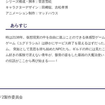
シリーズ構成・脚本：菅原雪絵
キャラクターデザイン：田﨑聡、吉松孝博
アニメーション制作：マッドハウス
あらすじ
時は2138年。仮想現実の中を自由に遊ぶことのできる体感型ゲー
ゲーム《ユグドラシル》は静かにサービス終了を迎えるはずだった
ム。 突如として意思を持ち始めたNPCたち。ギルドの外には見た
ム好きの孤独で冴えない青年が、骸骨の姿をした最凶の大魔法使い
の伝説がここから再び始まる――！
ド2製作委員会